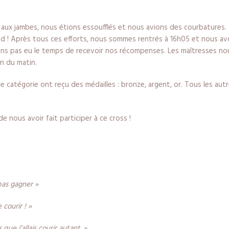
l aux jambes, nous étions essoufflés et nous avions des courbatures. Mal
pied ! Après tous ces efforts, nous sommes rentrés à 16h05 et nous av
ns pas eu le temps de recevoir nos récompenses. Les maîtresses nou
on du matin.
e catégorie ont reçu des médailles : bronze, argent, or. Tous les aut
e nous avoir fait participer à ce cross !
pas gagner »
courir ! »
que j’allais courir autant. »