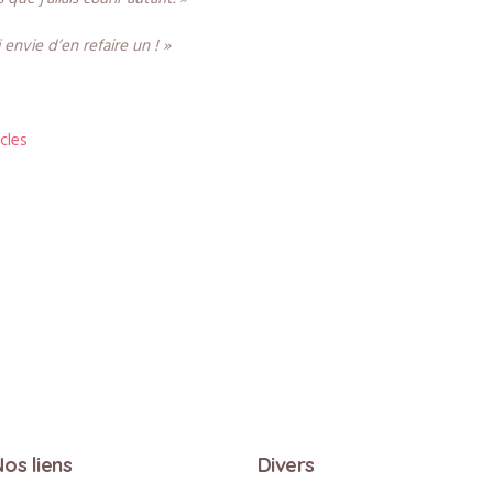
i envie d’en refaire un ! »
icles
os liens
Divers