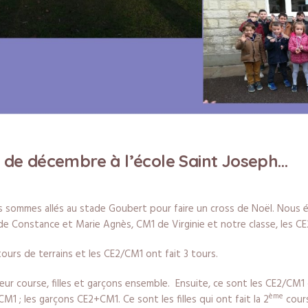
 de décembre à l’école Saint Joseph…
 sommes allés au stade Goubert pour faire un cross de Noël. Nous ét
 de Constance et Marie Agnès, CM1 de Virginie et notre classe, les C
tours de terrains et les CE2/CM1 ont fait 3 tours.
ur course, filles et garçons ensemble. Ensuite, ce sont les CE2/CM1
ème
CM1 ; les garçons CE2+CM1. Ce sont les filles qui ont fait la 2
cours